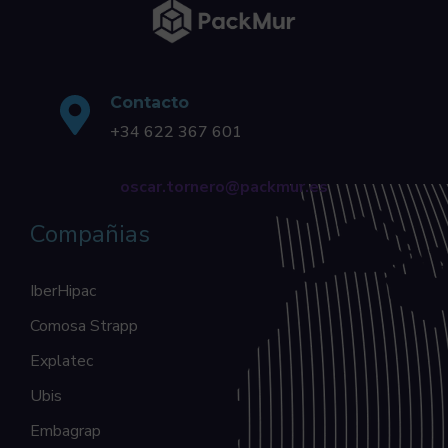
Contacto
+34 622 367 601
oscar.tornero@packmur.es
Compañias
IberHipac
Comosa Strapp
Explatec
Ubis
Embagrap